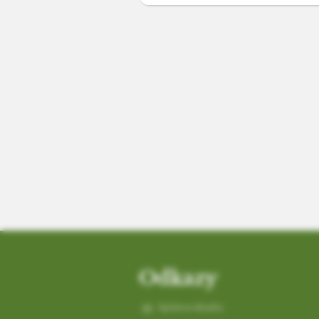
Odkazy
Správca obsahu