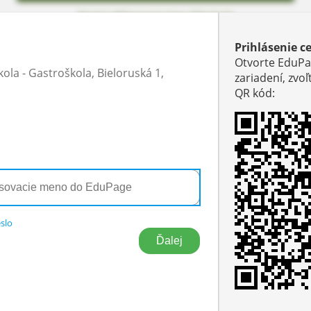
Neviem prihlasovacie meno alebo heslo
Prihlásenie c
Otvorte EduPa
la - Gastroškola, Bieloruská 1,
zariadení, zvo
QR kód
:
slo