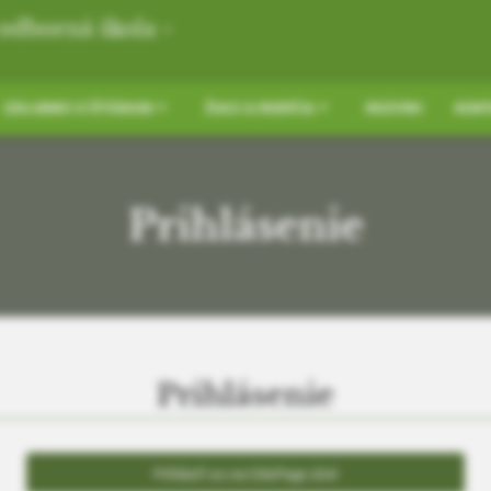
odborná škola -
ZÁUJEMCI O ŠTÚDIUM
ŽIACI A RODIČIA
ROZVRH
KONT
Prihlásenie
Prihlásenie
Prihlásiť sa cez EduPage účet