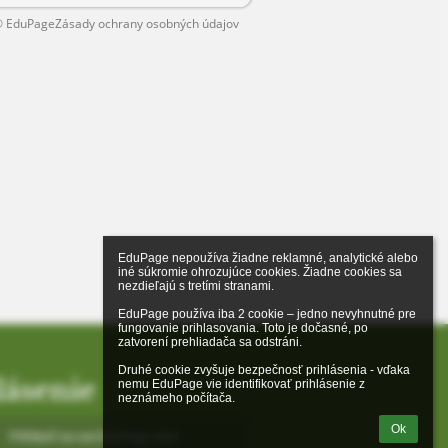
 EduPage
Zásady ochrany osobných údajov
EduPage nepoužíva žiadne reklamné, analytické alebo 
iné súkromie ohrozujúce cookies. Žiadne cookies sa 
nezdieľajú s tretími stranami.

EduPage používa iba 2 cookie – jedno nevyhnutné pre 
fungovanie prihlasovania. Toto je dočasné, po 
zatvorení prehliadača sa odstráni.

Druhé cookie zvyšuje bezpečnosť prihlásenia - vďaka 
lásenie
nemu EduPage vie identifikovať prihlásenie z 
neznámeho počítača.
Ok
Prihlásiť sa cez EduPage účet