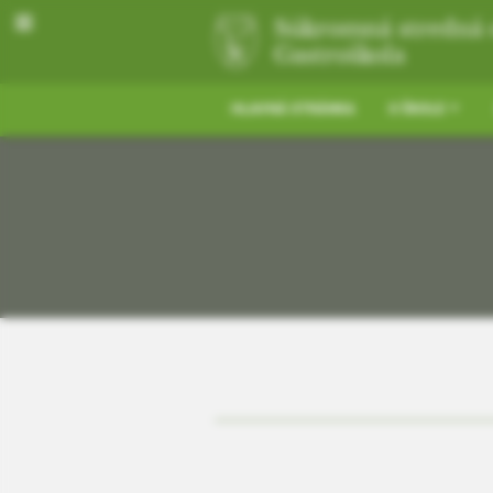
Súkromná stredná 
Gastroškola
HLAVNÁ STRÁNKA
O ŠKOLE
Prihlásenie