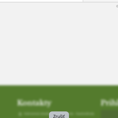
©
Kontakty
Prih
Súkromná stredná odborná škola - Gastroškola
Zrušiť