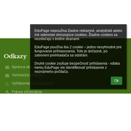
EduPage nepoužíva žiadne reklamné, analytické alebo 
iné súkromie ohrozujúce cookies. Žiadne cookies sa 
nezdieľajú s tretími stranami.

EduPage používa iba 2 cookie – jedno nevyhnutné pre 
fungovanie prihlasovania. Toto je dočasné, po 
Odkazy
zatvorení prehliadača sa odstráni.

Druhé cookie zvyšuje bezpečnosť prihlásenia - vďaka 
Správca obsahu
nemu EduPage vie identifikovať prihlásenie z 
neznámeho počítača.
Technická podpora
Ok
Vyhlásenie o prístupnosti
Právne informácie
Zásady ochrany osobných údajov
Údaje o prevádzkovateľovi
Mapa stránok
Ochrana osobných údajov