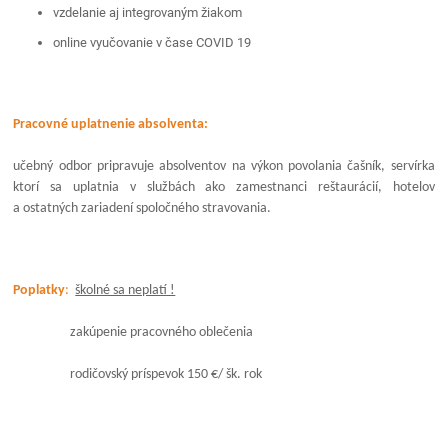
vzdelanie aj integrovaným žiakom
online vyučovanie v čase COVID 19
Pracovné uplatnenie absolventa:
učebný odbor pripravuje absolventov na výkon povolania čašník, servírka
ktorí sa uplatnia v službách ako zamestnanci reštaurácií, hotelov
a ostatných zariadení spoločného stravovania.
Poplatky
:
školné sa neplatí !
zakúpenie pracovného oblečenia
rodičovský príspevok 150 €/ šk. rok