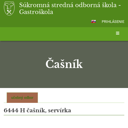
Súkromná stredná odborná škola -
Gastroškola
PRIHLÁSENIE
Čašník
Čašník
učebný odbor
6444 H čašník, servírka