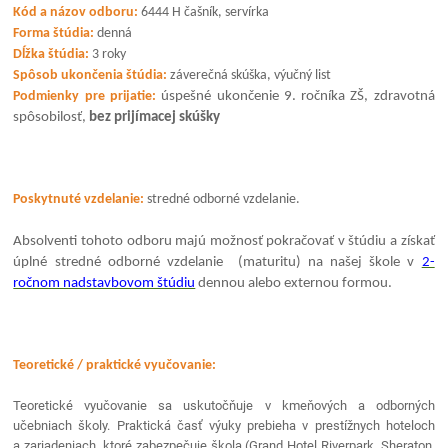
Kód a názov odboru:
6444 H čašník, servírka
Forma štúdia:
denná
Dĺžka štúdia:
3 roky
Spôsob ukončenia štúdia:
záverečná skúška, výučný list
Podmienky pre prijatie:
úspešné ukončenie 9. ročníka ZŠ, zdravotná
spôsobilosť,
bez prijímacej skúšky
Poskytnuté vzdelanie:
stredné odborné vzdelanie.
Absolventi tohoto odboru majú možnosť pokračovať v štúdiu a získať
úplné stredné odborné vzdelanie (maturitu) na našej škole v
2-
ročnom nadstavbovom štúdiu
dennou alebo externou formou.
Teoretické / praktické vyučovanie:
Teoretické vyučovanie sa uskutočňuje v kmeňových a odborných
učebniach školy. Praktická časť výuky prebieha v prestížnych hoteloch
a zariadeniach, ktoré zabezpečuje škola (Grand Hotel Riverpark, Sheraton,