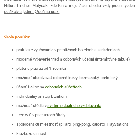
Hilton, Lindner, Matyšák, Edo-Kin a iné).
Žiaci chodia vždy jeden týždeň
do školy a jeden týždeň na prax.
Škola ponúka:
praktické vyučovanie v prestížnych hoteloch a zariadeniach
moderné vybavenie tried a odborných učební (interaktívne tabule)
platenú prax už od 1. ročníka
možnosť absolvovať odborné kurzy: barmanský, baristický
účasť žiakov na
odborných súťažiach
individuálny prístup k žiakom
možnosť štúdia v
systéme duálneho vzdelávania
Free wifi v priestoroch školy
spoločenskú miestnosť (biliard, ping-pong, kalčeto, PlayStation)
krúžkovú činnosť